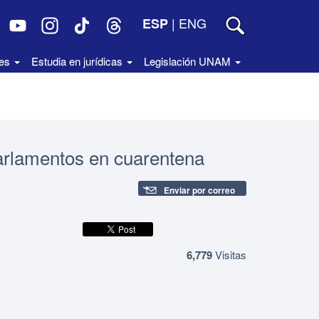
|
ENG
ESP
des
Estudia en jurídicas
Legislación UNAM
arlamentos en cuarentena
Enviar por correo
6,779
Visitas