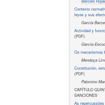
Barceló Roja
Contexto normativ
leyes y sus efec
García Barze
Actividad y funci
(PDF)
García-Escud
Os mecanismos br
Mendoça Lima
Constitución, es
(PDF)
Palomino Man
CAPÍTULO QUIN
SANCIONES
As repercussões 