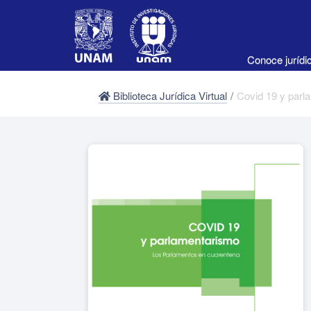
Conoce juríd
Biblioteca Jurídica Virtual
/
Covid 19 y parl