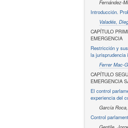
Fernández-M
Introducción. Pr
Valadés, Die
CAPÍTULO PRI
EMERGENCIA
Restricción y sus
la jurisprudencia
Ferrer Mac-G
CAPÍTULO SEG
EMERGENCIA S
El control parlam
experiencia del c
García Roca,
Control parlament
Gentile, Jorg