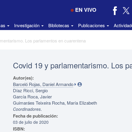
EN VIVO
icas
Investigación
Bibliotecas
Publicaciones
Activida
amentarismo. Los parlamentos en cuarentena
Covid 19 y parlamentarismo. Los p
Autor(es):
Barceló Rojas, Daniel Armando
Díaz Ricci, Sergio
García Roca, Javier
Guimaráes Teixeira Rocha, María Elizabeth
.
Coordinadores
Fecha de publicación:
03 de julio de 2020
ISBN: