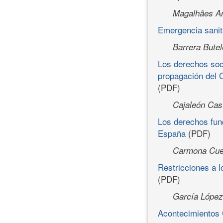
Magalhães Ar
Emergencia sanita
Barrera Butel
Los derechos soc
propagación del C
(PDF)
Cajaleón Cast
Los derechos fund
España
(PDF)
Carmona Cue
Restricciones a 
(PDF)
García López
Acontecimientos 