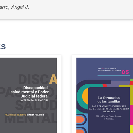
rro, Ángel J.
ES