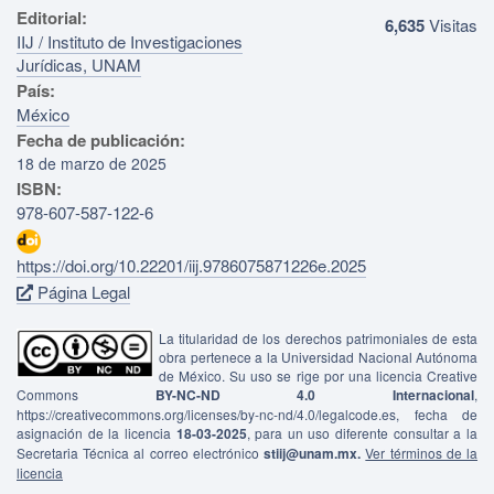
Editorial:
6,635
Visitas
IIJ / Instituto de Investigaciones
Jurídicas, UNAM
País:
México
Fecha de publicación:
18 de marzo de 2025
ISBN:
978-607-587-122-6
https://doi.org/10.22201/iij.9786075871226e.2025
Página Legal
La titularidad de los derechos patrimoniales de esta
obra pertenece a la Universidad Nacional Autónoma
de México. Su uso se rige por una licencia Creative
Commons
BY-NC-ND 4.0 Internacional
,
https://creativecommons.org/licenses/by-nc-nd/4.0/legalcode.es, fecha de
asignación de la licencia
18-03-2025
, para un uso diferente consultar a la
Secretaria Técnica al correo electrónico
stiij@unam.mx.
Ver términos de la
licencia