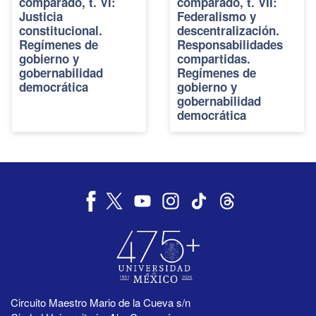
comparado, t. VI:
comparado, t. VII:
Justicia
Federalismo y
constitucional.
descentralización.
Regímenes de
Responsabilidades
gobierno y
compartidas.
gobernabilidad
Regímenes de
democrática
gobierno y
gobernabilidad
democrática
Circuito Maestro Mario de la Cueva s/n