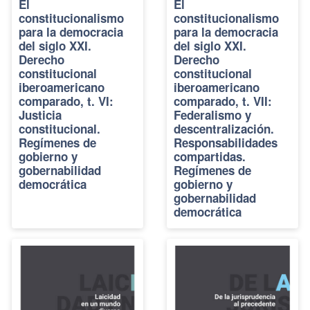
El
El
constitucionalismo
constitucionalismo
para la democracia
para la democracia
del siglo XXI.
del siglo XXI.
Derecho
Derecho
constitucional
constitucional
iberoamericano
iberoamericano
comparado, t. VI:
comparado, t. VII:
Justicia
Federalismo y
constitucional.
descentralización.
Regímenes de
Responsabilidades
gobierno y
compartidas.
gobernabilidad
Regímenes de
democrática
gobierno y
gobernabilidad
democrática