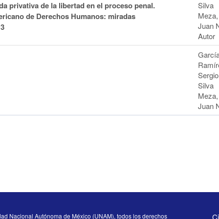
 privativa de la libertad en el proceso penal.
Silva
Meza,
mericano de Derechos Humanos: miradas
Juan N
 3
Autor
Garcí
Ramír
Sergio
Silva
Meza,
Juan 
dad Nacional Autónoma de México (UNAM), todos los derechos
Ci