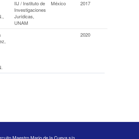
IIJ / Instituto de
México
2017
Investigaciones
.,
Jurídicas,
UNAM
a
2020
ez,
N.
rcuito Maestro Mario de la Cueva s/n