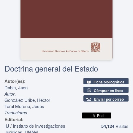
Doctrina general del Estado
Autor(es):
Ficha bibliográfica
Dabin, Jaen
Cómprar en línea
.
Autor
Enviar por correo
González Uribe, Héctor
Toral Moreno, Jesús
.
Traductores
Editorial:
IIJ / Instituto de Investigaciones
54,124
Visitas
Jurídicas, UNAM