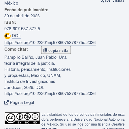
México
Fecha de publicación:
30 de abril de 2026
ISBN:
978-607-587-877-5
DOI:
https://doi.org/10.22201/iij.9786075878775e.2026
Como citar:
copiar cita
Pampillo Baliño, Juan Pablo, Una
teoría integral de la justicia.
Historia, pensamiento, instituciones
y propuestas, México, UNAM,
Instituto de Investigaciones
Jurídicas, 2026. DOI:
https://doi.org/10.22201/iij.9786075878775e.2026
Página Legal
La titularidad de los derechos patrimoniales de esta
obra pertenece a la Universidad Nacional Autónoma
de México. Su uso se rige por una licencia Creative
Commons
BY-NC-ND 4.0 Internacional
,