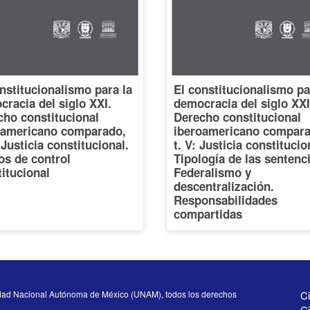
nstitucionalismo para la
El constitucionalismo pa
racia del siglo XXI.
democracia del siglo XXI
cho constitucional
Derecho constitucional
oamericano comparado,
iberoamericano compara
: Justicia constitucional.
t. V: Justicia constitucio
os de control
Tipología de las sentenc
itucional
Federalismo y
descentralización.
Responsabilidades
compartidas
dad Nacional Autónoma de México (UNAM), todos los derechos
Ci
Ci