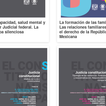
pacidad, salud mental y
La formación de las fami
 Judicial federal. La
Las relaciones familiare
a silenciosa
el derecho de la Repúbli
Mexicana