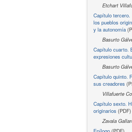
Etchart Villa
Capítulo tercero.
los pueblos origi
y la autonomía
(P
Basurto Gálve
Capítulo cuarto.
expresiones cultu
Basurto Gálve
Capítulo quinto. R
sus creadores
(P
Villafuerte C
Capítulo sexto. H
originarios
(PDF)
Zavala Gallar
Epílogo
(PDF)