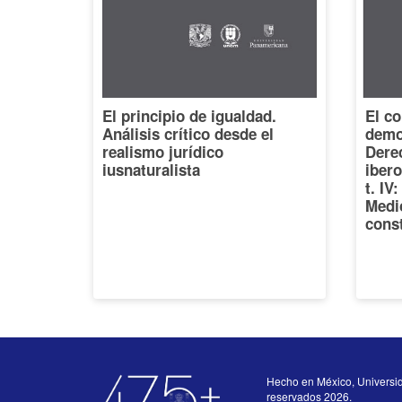
El principio de igualdad.
El co
Análisis crítico desde el
democ
realismo jurídico
Dere
iusnaturalista
iber
t. IV
Medi
const
Hecho en México, Universi
reservados 2026.