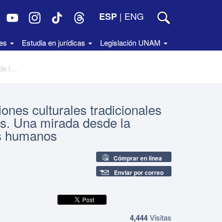
|
ENG
ESP
des
Estudia en jurídicas
Legislación UNAM
La protección jurídica de las expresiones culturales tradicionales en México. El caso de las artesanías. Una mirada desde la propiedad intelectual y los derechos humanos
iones culturales tradicionales
as. Una mirada desde la
os humanos
Cómprar en línea
Enviar por correo
4,444
Visitas