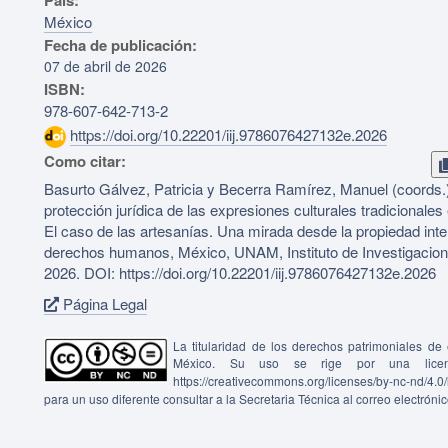
País:
México
Fecha de publicación:
07 de abril de 2026
ISBN:
978-607-642-713-2
https://doi.org/10.22201/iij.9786076427132e.2026
Como citar:
Basurto Gálvez, Patricia y Becerra Ramírez, Manuel (coords.
protección jurídica de las expresiones culturales tradicionale
El caso de las artesanías. Una mirada desde la propiedad intel
derechos humanos, México, UNAM, Instituto de Investigacion
2026. DOI: https://doi.org/10.22201/iij.9786076427132e.2026
Página Legal
La titularidad de los derechos patrimoniales d
México. Su uso se rige por una lice
https://creativecommons.org/licenses/by-nc-nd/4.
para un uso diferente consultar a la Secretaria Técnica al correo electróni