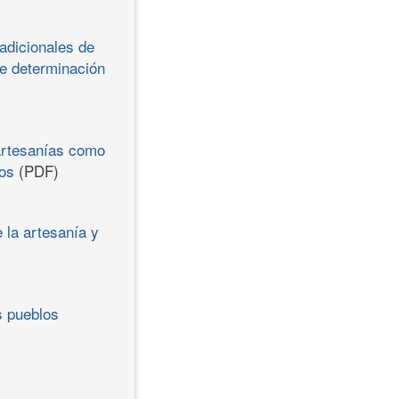
radicionales de
bre determinación
 artesanías como
ios
(PDF)
e la artesanía y
s pueblos