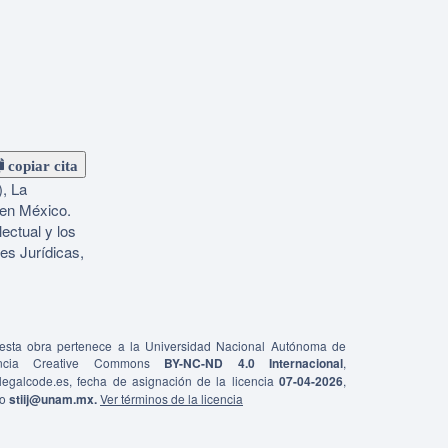
copiar cita
), La
s en México.
ectual y los
es Jurídicas,
e esta obra pertenece a la Universidad Nacional Autónoma de
ncia Creative Commons
BY-NC-ND 4.0 Internacional
,
0/legalcode.es, fecha de asignación de la licencia
07-04-2026
,
co
stiij@unam.mx.
Ver términos de la licencia