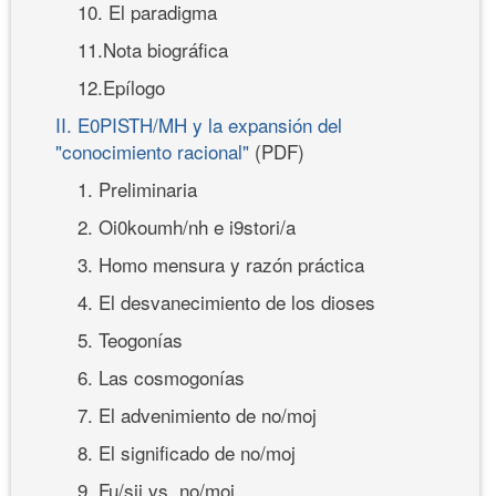
10. El paradigma
11.Nota biográfica
12.Epílogo
II. E0PISTH/MH y la expansión del
"conocimiento racional"
(PDF)
1. Preliminaria
2. Oi0koumh/nh e i9stori/a
3. Homo mensura y razón práctica
4. El desvanecimiento de los dioses
5. Teogonías
6. Las cosmogonías
7. El advenimiento de no/moj
8. El significado de no/moj
9. Fu/sij vs. no/moj