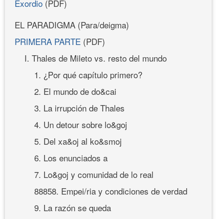
Exordio
(PDF)
EL PARADIGMA (Para/deigma)
PRIMERA PARTE
(PDF)
I. Thales de Mileto vs. resto del mundo
1. ¿Por qué capítulo primero?
2. El mundo de do&cai
3. La irrupción de Thales
4. Un detour sobre lo&goj
5. Del xa&oj al ko&smoj
6. Los enunciados a
7. Lo&goj y comunidad de lo real
88858. Empei/ria y condiciones de verdad
9. La razón se queda