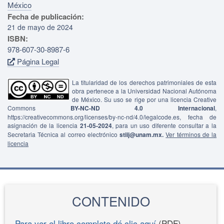
México
Fecha de publicación:
21 de mayo de 2024
ISBN:
978-607-30-8987-6
Página Legal
La titularidad de los derechos patrimoniales de esta
obra pertenece a la Universidad Nacional Autónoma
de México. Su uso se rige por una licencia Creative
Commons
BY-NC-ND 4.0 Internacional
,
https://creativecommons.org/licenses/by-nc-nd/4.0/legalcode.es, fecha de
asignación de la licencia
21-05-2024
, para un uso diferente consultar a la
Secretaria Técnica al correo electrónico
stiij@unam.mx.
Ver términos de la
licencia
CONTENIDO
Para ver el libro completo dé clic aquí
(PDF)