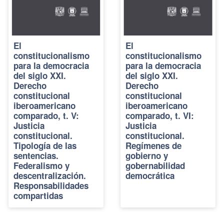
El
El
constitucionalismo
constitucionalismo
para la democracia
para la democracia
del siglo XXI.
del siglo XXI.
Derecho
Derecho
constitucional
constitucional
iberoamericano
iberoamericano
comparado, t. V:
comparado, t. VI:
Justicia
Justicia
constitucional.
constitucional.
Tipología de las
Regímenes de
sentencias.
gobierno y
Federalismo y
gobernabilidad
descentralización.
democrática
Responsabilidades
compartidas