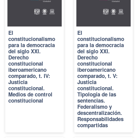
El
El
constitucionalismo
constitucionalismo
para la democracia
para la democracia
del siglo XXI.
del siglo XXI.
Derecho
Derecho
constitucional
constitucional
iberoamericano
iberoamericano
comparado, t. IV:
comparado, t. V:
Justicia
Justicia
constitucional.
constitucional.
Medios de control
Tipología de las
constitucional
sentencias.
Federalismo y
descentralización.
Responsabilidades
compartidas