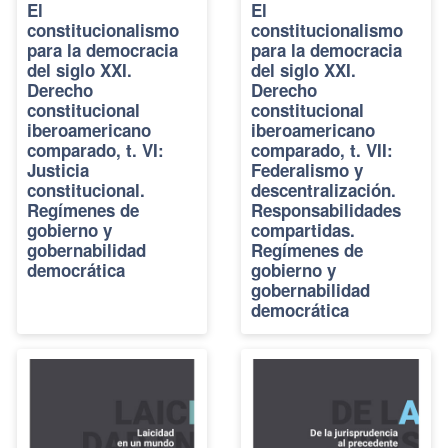
El
El
constitucionalismo
constitucionalismo
para la democracia
para la democracia
del siglo XXI.
del siglo XXI.
Derecho
Derecho
constitucional
constitucional
iberoamericano
iberoamericano
comparado, t. VI:
comparado, t. VII:
Justicia
Federalismo y
constitucional.
descentralización.
Regímenes de
Responsabilidades
gobierno y
compartidas.
gobernabilidad
Regímenes de
democrática
gobierno y
gobernabilidad
democrática