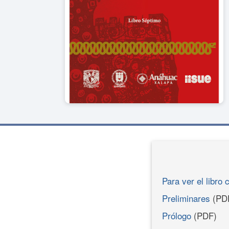
Para ver el libro 
Preliminares
(PD
Prólogo
(PDF)