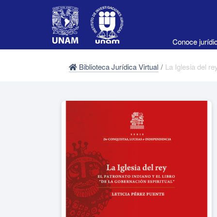
Conoce juríd
Biblioteca Jurídica Virtual
/
La Iglesia del re