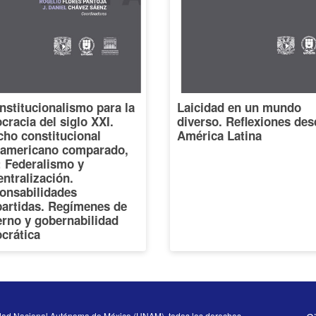
nstitucionalismo para la
Laicidad en un mundo
racia del siglo XXI.
diverso. Reflexiones des
cho constitucional
América Latina
oamericano comparado,
I: Federalismo y
ntralización.
onsabilidades
artidas. Regímenes de
erno y gobernabilidad
crática
dad Nacional Autónoma de México (UNAM), todos los derechos