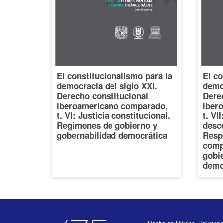
El constitucionalismo para la
El co
democracia del siglo XXI.
democ
Derecho constitucional
Dere
iberoamericano comparado,
iber
t. VI: Justicia constitucional.
t. VI
Regímenes de gobierno y
desce
gobernabilidad democrática
Resp
comp
gobi
demo
Hecho en México, Universi