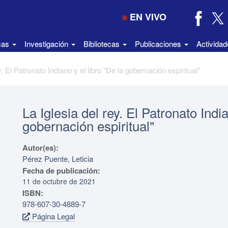
EN VIVO
icas
Investigación
Bibliotecas
Publicaciones
Activida
y. El Patronato Indiano y el libro "De la gobernación espiritual"
La Iglesia del rey. El Patronato India
gobernación espiritual"
Autor(es):
Pérez Puente, Leticia
Fecha de publicación:
11 de octubre de 2021
ISBN:
978-607-30-4889-7
Página Legal