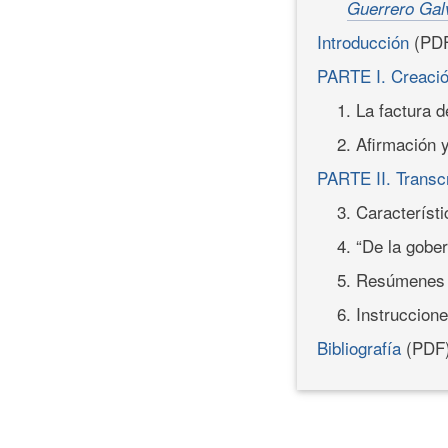
Guerrero Gal
Introducción
(PD
PARTE I. Creación
1. La factura d
2. Afirmación y
PARTE II. Transc
3. Característ
4. “De la gober
5. Resúmenes d
6. Instruccione
Bibliografía
(PDF