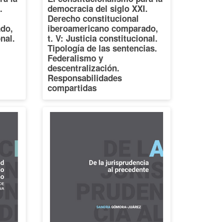
.
democracia del siglo XXI.
Derecho constitucional
do,
iberoamericano comparado,
onal.
t. V: Justicia constitucional.
Tipología de las sentencias.
Federalismo y
descentralización.
Responsabilidades
compartidas