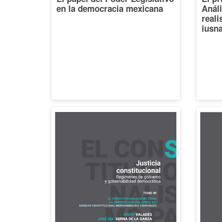
en la democracia mexicana
Análi
reali
iusna