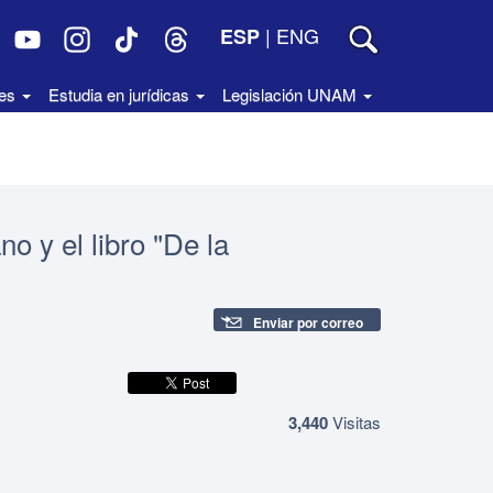
|
ENG
ESP
des
Estudia en jurídicas
Legislación UNAM
no y el libro "De la
Enviar por correo
3,440
Visitas