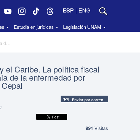
|
ENG
ESP
des
Estudia en jurídicas
Legislación UNAM
Panorama fiscal de América Latina y el Caribe. La política fiscal ante la crisis derivada de la pandemia de la enfermedad por coronavirus (COVID-19). Colección Cepal
el Caribe. La política fiscal
mia de la enfermedad por
 Cepal
Enviar por correo
e
991
Visitas