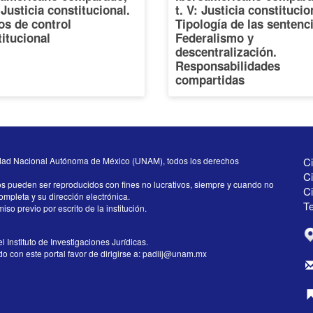
: Justicia constitucional.
t. V: Justicia constitucio
os de control
Tipología de las sentenc
itucional
Federalismo y
descentralización.
Responsabilidades
compartidas
dad Nacional Autónoma de México (UNAM), todos los derechos
Ci
Ci
os pueden ser reproducidos con fines no lucrativos, siempre y cuando no
C
completa y su dirección electrónica.
Te
iso previo por escrito de la institución.
l Instituto de Investigaciones Jurídicas.
 con este portal favor de dirigirse a:
padiij@unam.mx