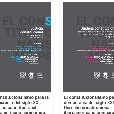
nstitucionalismo para la
El constitucionalismo pa
racia del siglo XXI.
democracia del siglo XXI
cho constitucional
Derecho constitucional
oamericano comparado,
iberoamericano compara