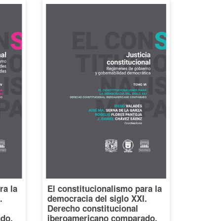
ra la
El constitucionalismo para la
.
democracia del siglo XXI.
Derecho constitucional
do,
iberoamericano comparado,