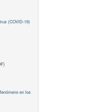
virus (COVID-19)
F)
e fenómeno en los