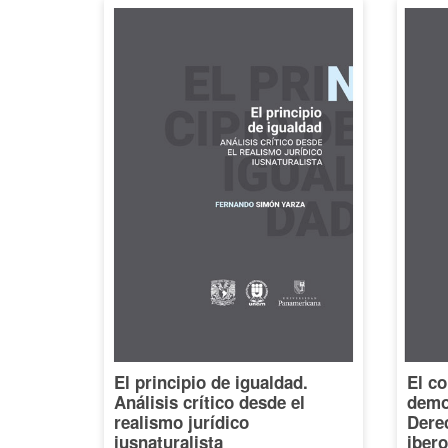
El principio de igualdad.
El co
Análisis crítico desde el
democ
realismo jurídico
Dere
iusnaturalista
iber