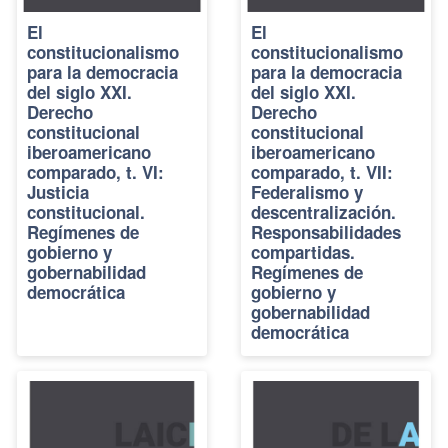
El
El
constitucionalismo
constitucionalismo
para la democracia
para la democracia
del siglo XXI.
del siglo XXI.
Derecho
Derecho
constitucional
constitucional
iberoamericano
iberoamericano
comparado, t. VI:
comparado, t. VII:
Justicia
Federalismo y
constitucional.
descentralización.
Regímenes de
Responsabilidades
gobierno y
compartidas.
gobernabilidad
Regímenes de
democrática
gobierno y
gobernabilidad
democrática