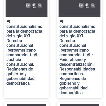
El
El
constitucionalismo
constitucionalismo
para la democracia
para la democracia
del siglo XXI.
del siglo XXI.
Derecho
Derecho
constitucional
constitucional
iberoamericano
iberoamericano
comparado, t. VI:
comparado, t. VII:
Justicia
Federalismo y
constitucional.
descentralización.
Regímenes de
Responsabilidades
gobierno y
compartidas.
gobernabilidad
Regímenes de
democrática
gobierno y
gobernabilidad
democrática