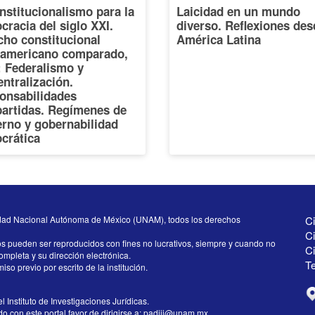
nstitucionalismo para la
Laicidad en un mundo
racia del siglo XXI.
diverso. Reflexiones des
cho constitucional
América Latina
oamericano comparado,
I: Federalismo y
ntralización.
onsabilidades
artidas. Regímenes de
erno y gobernabilidad
crática
dad Nacional Autónoma de México (UNAM), todos los derechos
Ci
Ci
os pueden ser reproducidos con fines no lucrativos, siempre y cuando no
C
completa y su dirección electrónica.
Te
iso previo por escrito de la institución.
l Instituto de Investigaciones Jurídicas.
 con este portal favor de dirigirse a:
padiij@unam.mx