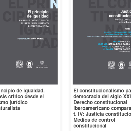
incipio de igualdad.
El constitucionalismo pa
sis crítico desde el
democracia del siglo XXI
smo jurídico
Derecho constitucional
turalista
iberoamericano compara
t. IV: Justicia constituci
Medios de control
constitucional