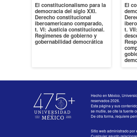
El constitucionalismo para la
El co
democracia del siglo XXI.
democ
Derecho constitucional
Dere
iberoamericano comparado,
iber
t. VI: Justicia constitucional.
t. VI
Regímenes de gobierno y
desce
gobernabilidad democrática
Resp
comp
gobi
demo
Hecho en México, Universi
reservados 2026.
Esta página y sus contenid
se mutile, se cite la fuente 
De otra forma, requiere perm
Sitio web administrado por e
Cualquier asunto relacionado