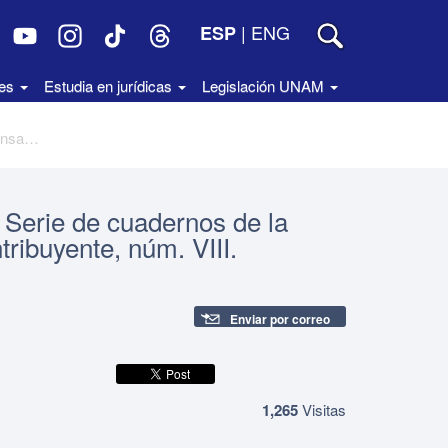
|
ENG
ESP
des
Estudia en jurídicas
Legislación UNAM
El ombudsman y la opinión pública, Serie de cuadernos de la Procuraduría de la Defensa del Contribuyente, núm. VIII. Colección Prodecon
 Serie de cuadernos de la
ribuyente, núm. VIII.
Enviar por correo
1,265
Visitas