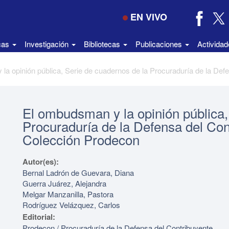
EN VIVO
icas
Investigación
Bibliotecas
Publicaciones
Activida
El ombudsman y la opinión pública,
Procuraduría de la Defensa del Cont
Colección Prodecon
Autor(es):
Bernal Ladrón de Guevara, Diana
Guerra Juárez, Alejandra
Melgar Manzanilla, Pastora
Rodríguez Velázquez, Carlos
Editorial:
Prodecon / Procuraduría de la Defensa del Contribuyente