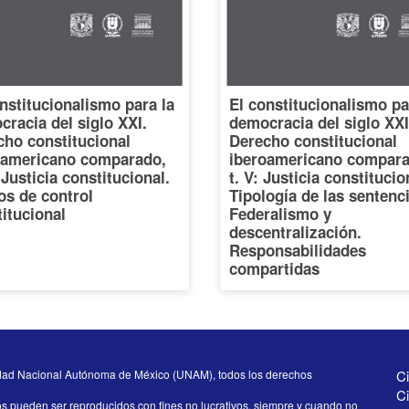
nstitucionalismo para la
El constitucionalismo pa
racia del siglo XXI.
democracia del siglo XXI
cho constitucional
Derecho constitucional
oamericano comparado,
iberoamericano compara
: Justicia constitucional.
t. V: Justicia constitucio
os de control
Tipología de las sentenc
itucional
Federalismo y
descentralización.
Responsabilidades
compartidas
dad Nacional Autónoma de México (UNAM), todos los derechos
Ci
Ci
os pueden ser reproducidos con fines no lucrativos, siempre y cuando no