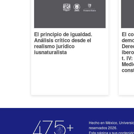
El principio de igualdad.
El co
Análisis crítico desde el
democ
realismo jurídico
Dere
iusnaturalista
iber
t. IV
Medi
const
Hecho en México, Universi
reservados 2026.
Esta página y sus contenid