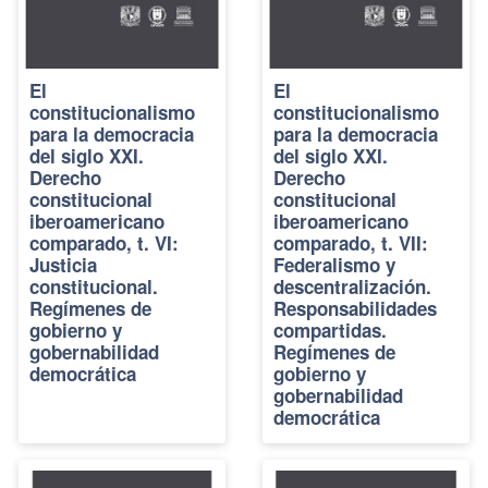
El
El
constitucionalismo
constitucionalismo
para la democracia
para la democracia
del siglo XXI.
del siglo XXI.
Derecho
Derecho
constitucional
constitucional
iberoamericano
iberoamericano
comparado, t. VI:
comparado, t. VII:
Justicia
Federalismo y
constitucional.
descentralización.
Regímenes de
Responsabilidades
gobierno y
compartidas.
gobernabilidad
Regímenes de
democrática
gobierno y
gobernabilidad
democrática