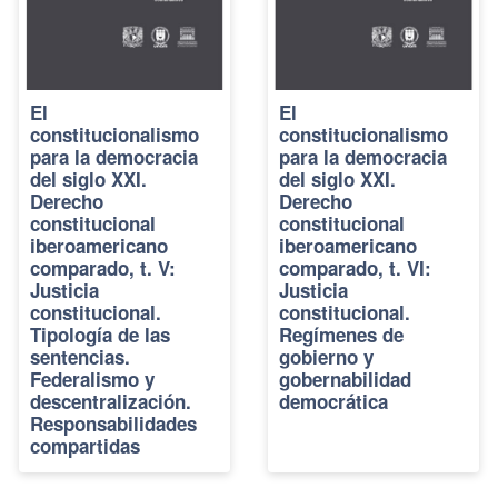
El
El
constitucionalismo
constitucionalismo
para la democracia
para la democracia
del siglo XXI.
del siglo XXI.
Derecho
Derecho
constitucional
constitucional
iberoamericano
iberoamericano
comparado, t. V:
comparado, t. VI:
Justicia
Justicia
constitucional.
constitucional.
Tipología de las
Regímenes de
sentencias.
gobierno y
Federalismo y
gobernabilidad
descentralización.
democrática
Responsabilidades
compartidas