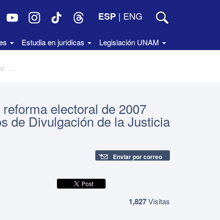
|
ENG
ESP
des
Estudia en jurídicas
Legislación UNAM
Libertad de expresión y equidad. La reforma electoral de 2007 ante el Tribunal Electoral. Cuadernos de Divulgación de la Justicia Electoral 5. Colección TEPJF
 reforma electoral de 2007
s de Divulgación de la Justicia
Enviar por correo
1,827
Visitas