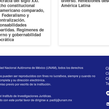
racia del siglo XXI.
diverso. Reflexiones des
cho constitucional
América Latina
oamericano comparado,
I: Federalismo y
ntralización.
onsabilidades
artidas. Regímenes de
erno y gobernabilidad
crática
dad Nacional Autónoma de México (UNAM), todos los derechos
Ci
Ci
os pueden ser reproducidos con fines no lucrativos, siempre y cuando no
C
completa y su dirección electrónica.
Te
iso previo por escrito de la institución.
l Instituto de Investigaciones Jurídicas.
 con este portal favor de dirigirse a:
padiij@unam.mx