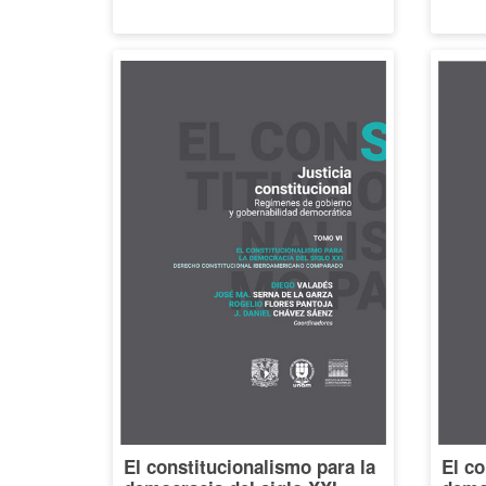
El constitucionalismo para la
El co