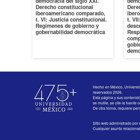
democracia del siglo XXI.
democ
Derecho constitucional
Dere
iberoamericano comparado,
iber
t. VI: Justicia constitucional.
t. VI
Regímenes de gobierno y
desce
gobernabilidad democrática
Resp
comp
gobi
demo
Hecho en México, Universi
reservados 2026.
Esta página y sus contenid
se mutile, se cite la fuente 
De otra forma, requiere perm
Sitio web administrado por e
Cualquier asunto relacionado