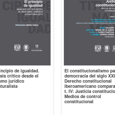
incipio de igualdad.
El constitucionalismo pa
sis crítico desde el
democracia del siglo XXI
smo jurídico
Derecho constitucional
turalista
iberoamericano compara
t. IV: Justicia constituci
Medios de control
constitucional