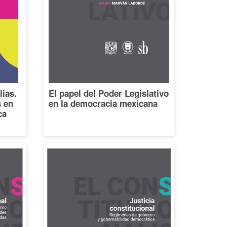
lias.
El papel del Poder Legislativo
s en
en la democracia mexicana
ca