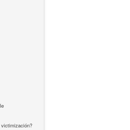
le
 victimización?