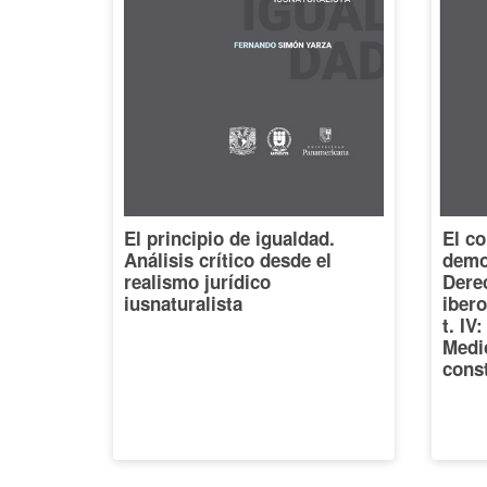
El principio de igualdad.
El co
Análisis crítico desde el
democ
realismo jurídico
Dere
iusnaturalista
iber
t. IV
Medi
const