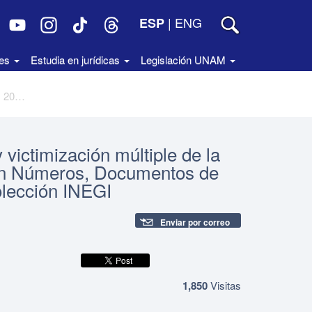
|
ENG
ESP
des
Estudia en jurídicas
Legislación UNAM
Características de la victimización y victimización múltiple de la población en México, 2010-2015. En Números, Documentos de Análisis y Estadísticas, núm. 09. Colección INEGI
 victimización múltiple de la
En Números, Documentos de
olección INEGI
Enviar por correo
1,850
Visitas