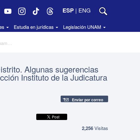
|
ENG
ESP
des
Estudia en jurídicas
Legislación UNAM
La administración del Juzgado de Distrito. Algunas sugerencias para su mejor funcionamiento. Colección Instituto de la Judicatura Federal
istrito. Algunas sugerencias
ción Instituto de la Judicatura
Enviar por correo
2,256
Visitas