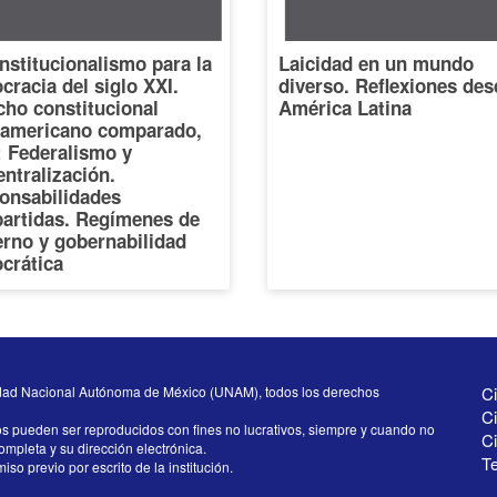
nstitucionalismo para la
Laicidad en un mundo
racia del siglo XXI.
diverso. Reflexiones des
cho constitucional
América Latina
oamericano comparado,
I: Federalismo y
ntralización.
onsabilidades
artidas. Regímenes de
erno y gobernabilidad
crática
dad Nacional Autónoma de México (UNAM), todos los derechos
Ci
Ci
os pueden ser reproducidos con fines no lucrativos, siempre y cuando no
C
completa y su dirección electrónica.
Te
iso previo por escrito de la institución.