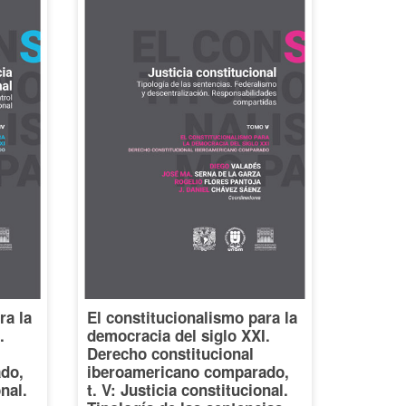
ra la
El constitucionalismo para la
.
democracia del siglo XXI.
Derecho constitucional
do,
iberoamericano comparado,
onal.
t. V: Justicia constitucional.