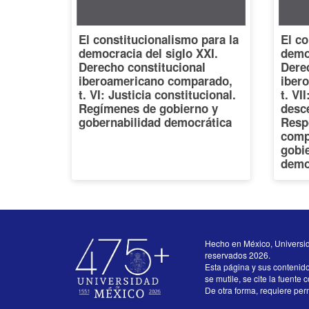
El constitucionalismo para la
El co
democracia del siglo XXI.
democ
Derecho constitucional
Dere
iberoamericano comparado,
iber
t. VI: Justicia constitucional.
t. VI
Regímenes de gobierno y
desce
gobernabilidad democrática
Resp
comp
gobi
demo
Hecho en México, Universi
reservados 2026.
Esta página y sus contenid
se mutile, se cite la fuente 
De otra forma, requiere perm