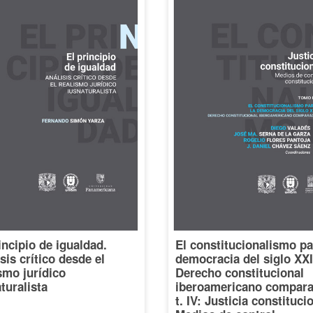
incipio de igualdad.
El constitucionalismo pa
sis crítico desde el
democracia del siglo XXI
smo jurídico
Derecho constitucional
turalista
iberoamericano compara
t. IV: Justicia constituci