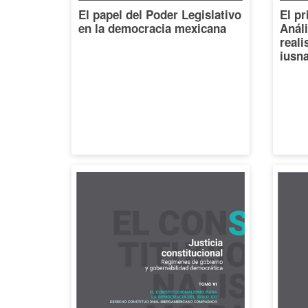
El papel del Poder Legislativo
El pr
en la democracia mexicana
Análi
reali
iusna