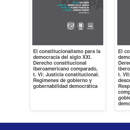
El constitucionalismo para la
El co
democracia del siglo XXI.
democ
Derecho constitucional
Dere
iberoamericano comparado,
iber
t. VI: Justicia constitucional.
t. VI
Regímenes de gobierno y
desce
gobernabilidad democrática
Resp
comp
gobi
demo