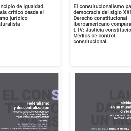
incipio de igualdad.
El constitucionalismo pa
sis crítico desde el
democracia del siglo XXI
smo jurídico
Derecho constitucional
turalista
iberoamericano compara
t. IV: Justicia constituci
Medios de control
constitucional