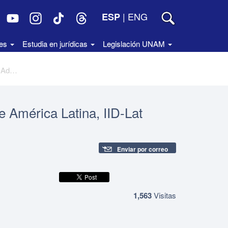
|
ENG
ESP
des
Estudia en jurídicas
Legislación UNAM
Índice de Desarrollo Democrático de América Latina, IID-Lat 2012. Colección Konrad Adenauer
e América Latina, IID-Lat
Enviar por correo
1,563
Visitas