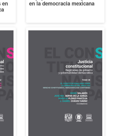
s en
en la democracia mexicana
ca