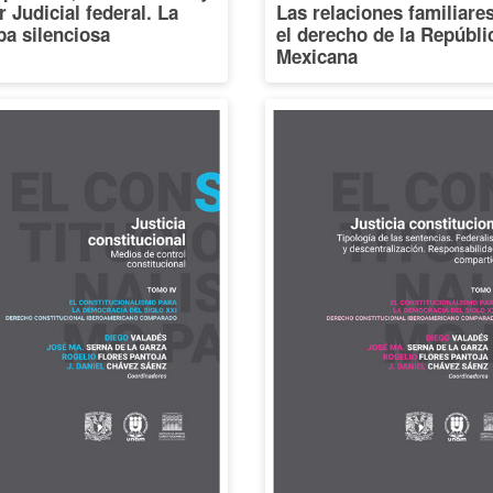
 Judicial federal. La
Las relaciones familiare
a silenciosa
el derecho de la Repúbli
Mexicana