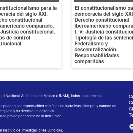
nstitucionalismo para la
El constitucionalismo pa
racia del siglo XXI.
democracia del siglo XXI
cho constitucional
Derecho constitucional
oamericano comparado,
iberoamericano compara
: Justicia constitucional.
t. V: Justicia constitucio
os de control
Tipología de las sentenc
itucional
Federalismo y
descentralización.
Responsabilidades
compartidas
dad Nacional Autónoma de México (UNAM), todos los derechos
Ci
Ci
os pueden ser reproducidos con fines no lucrativos, siempre y cuando no
C
completa y su dirección electrónica.
Te
iso previo por escrito de la institución.
l Instituto de Investigaciones Jurídicas.