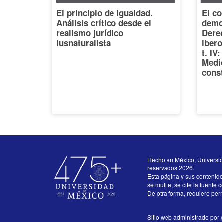
El principio de igualdad.
El co
Análisis crítico desde el
democ
realismo jurídico
Dere
iusnaturalista
iber
t. IV
Medi
const
Hecho en México, Universi
reservados 2026.
Esta página y sus contenid
se mutile, se cite la fuente 
De otra forma, requiere perm
Sitio web administrado por e