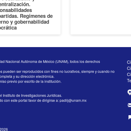
ntralización.
onsabilidades
artidas. Regímenes de
erno y gobernabilidad
crática
dad Nacional Autónoma de México (UNAM), todos los derechos
Ci
Ci
os pueden ser reproducidos con fines no lucrativos, siempre y cuando no
C
completa y su dirección electrónica.
Te
iso previo por escrito de la institución.
l Instituto de Investigaciones Jurídicas.
 con este portal favor de dirigirse a:
padiij@unam.mx
/2026