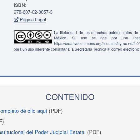
ISBN:
978-607-02-8057-3
Página Legal
La titularidad de los derechos patrimoniales d
México. Su uso se rige por una lice
https://creativecommons.org/licenses/by-nc-nd/4.
para un uso diferente consultar a la Secretaria Técnica al correo electróni
CONTENIDO
completo dé clic aquí
(PDF)
F)
titucional del Poder Judicial Estatal
(PDF)