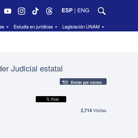
|
ENG
ESP
des
Estudia en jurídicas
Legislación UNAM
er Judicial estatal
Enviar por correo
2,714
Visitas