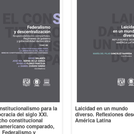
nstitucionalismo para la
Laicidad en un mundo
racia del siglo XXI.
diverso. Reflexiones des
cho constitucional
América Latina
oamericano comparado,
I: Federalismo y