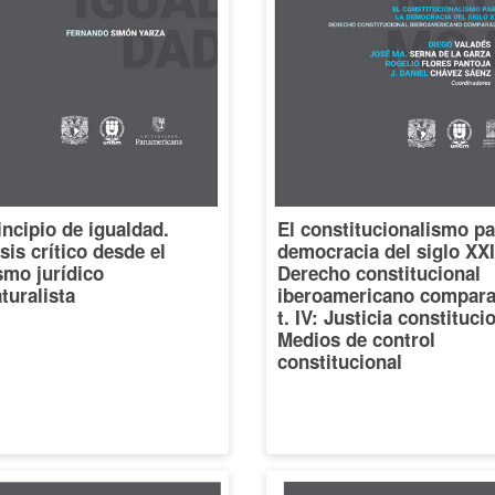
incipio de igualdad.
El constitucionalismo pa
sis crítico desde el
democracia del siglo XXI
smo jurídico
Derecho constitucional
turalista
iberoamericano compara
t. IV: Justicia constituci
Medios de control
constitucional