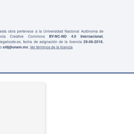
e esta obra pertenece a la Universidad Nacional Autónoma de
ncia Creative Commons
BY-NC-ND 4.0 Internacional
,
0/legalcode.es, fecha de asignación de la licencia
29-06-2018
,
co
stiij@unam.mx.
Ver términos de la licencia