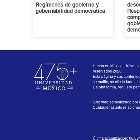
Regímenes de gobierno y
desce
gobernabilidad democrática
Resp
comp
gobi
demo
Hecho en México, Universi
reservados 2026.
Esta página y sus contenid
se mutile, se cite la fuente 
De otra forma, requiere perm
Sitio web administrado por e
Cualquier asunto relacionado
Última actualización: 06/08