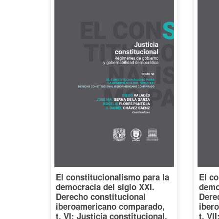
El constitucionalismo para la
El co
democracia del siglo XXI.
democ
Derecho constitucional
Dere
iberoamericano comparado,
iber
t. VI: Justicia constitucional.
t. VI