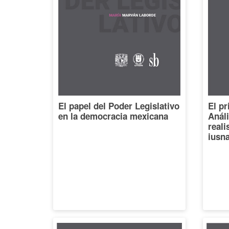
El papel del Poder Legislativo
El pr
en la democracia mexicana
Análi
reali
iusna