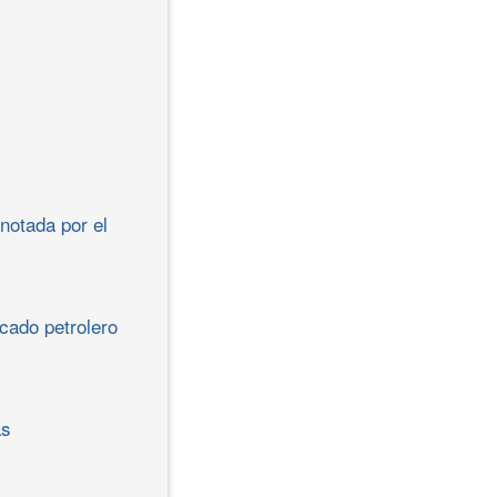
notada por el
rcado petrolero
as