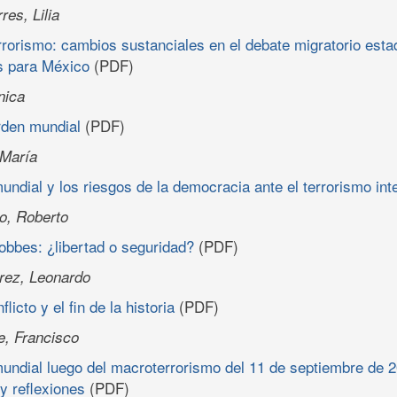
es, Lilia
terrorismo: cambios sustanciales en el debate migratorio est
 para México
(PDF)
nica
rden mundial
(PDF)
 María
undial y los riesgos de la democracia ante el terrorismo int
o, Roberto
obbes: ¿libertad o seguridad?
(PDF)
rrez, Leonardo
licto y el fin de la historia
(PDF)
e, Francisco
undial luego del macroterrorismo del 11 de septiembre de 2
y reflexiones
(PDF)