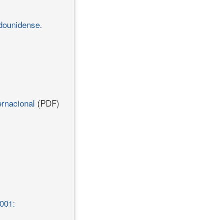
adounidense.
ernacional
(PDF)
001: