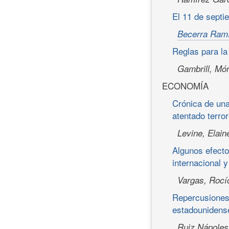
El 11 de septi
Becerra Ramí
Reglas para la
Gambrill, Mó
ECONOMÍA
Crónica de una
atentado terro
Levine, Elain
Algunos efecto
internacional y
Vargas, Rocí
Repercusiones
estadounidens
Ruiz Nápoles