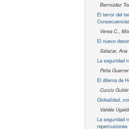
Bermúdez Torr
El terror del 
Consecuencias
Verea C., Mó
El nuevo deso
Salazar, Ana
La seguridad m
Peña Guerrer
El dilema de H
Curzio Gutié
Globalidad, conf
Valdés Ugald
La seguridad m
repercusiones 