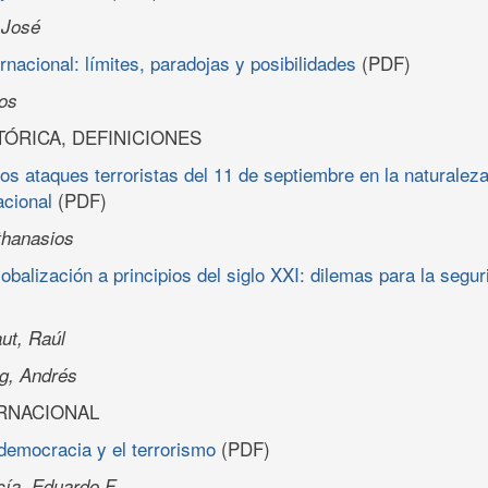
 José
rnacional: límites, paradojas y posibilidades
(PDF)
os
TÓRICA, DEFINICIONES
los ataques terroristas del 11 de septiembre en la naturalez
acional
(PDF)
thanasios
obalización a principios del siglo XXI: dilemas para la segur
ut, Raúl
rg, Andrés
RNACIONAL
 democracia y el terrorismo
(PDF)
ía, Eduardo F.