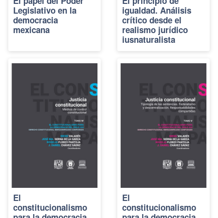
El papel del Poder
El principio de
Legislativo en la
igualdad. Análisis
democracia
crítico desde el
mexicana
realismo jurídico
iusnaturalista
El
El
constitucionalismo
constitucionalismo
para la democracia
para la democracia