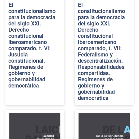
El
El
constitucionalismo
constitucionalismo
para la democracia
para la democracia
del siglo XXI.
del siglo XXI.
Derecho
Derecho
constitucional
constitucional
iberoamericano
iberoamericano
comparado, t. VI:
comparado, t. VII:
Justicia
Federalismo y
constitucional.
descentralización.
Regímenes de
Responsabilidades
gobierno y
compartidas.
gobernabilidad
Regímenes de
democrática
gobierno y
gobernabilidad
democrática