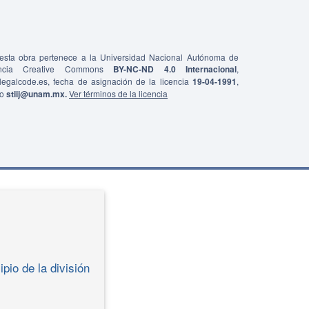
e esta obra pertenece a la Universidad Nacional Autónoma de
ncia Creative Commons
BY-NC-ND 4.0 Internacional
,
0/legalcode.es, fecha de asignación de la licencia
19-04-1991
,
co
stiij@unam.mx.
Ver términos de la licencia
ipio de la división