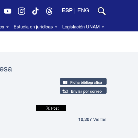
|
ENG
ESP
des
Estudia en jurídicas
Legislación UNAM
cesa
Ficha bibliográfica
Enviar por correo
10,207
Visitas