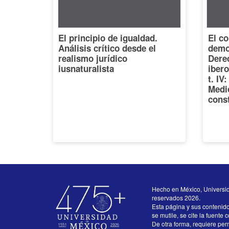
El principio de igualdad.
El co
Análisis crítico desde el
democ
realismo jurídico
Dere
iusnaturalista
iber
t. IV
Medi
const
Hecho en México, Universi
reservados 2026.
Esta página y sus contenid
se mutile, se cite la fuente 
De otra forma, requiere perm