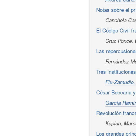
Notas sobre el pr
Canchola Cas
El Código Civil f
Cruz Ponce, 
Las repercusiones
Fernández Mu
Tres institucione
Fix-Zamudio,
César Beccaria y
García Ramír
Revolución france
Kaplan, Marc
Los grandes prin