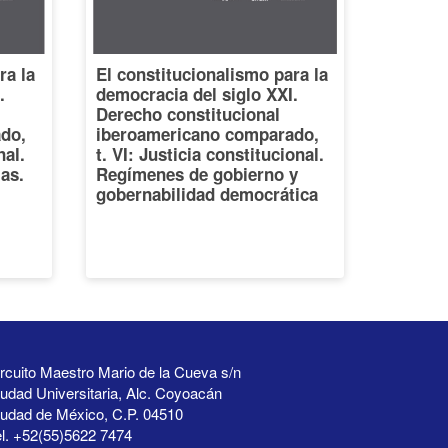
ra la
El constitucionalismo para la
.
democracia del siglo XXI.
Derecho constitucional
do,
iberoamericano comparado,
nal.
t. VI: Justicia constitucional.
ias.
Regímenes de gobierno y
gobernabilidad democrática
rcuito Maestro Mario de la Cueva s/n
udad Universitaria, Alc. Coyoacán
iudad de México, C.P. 04510
l. +52(55)5622 7474