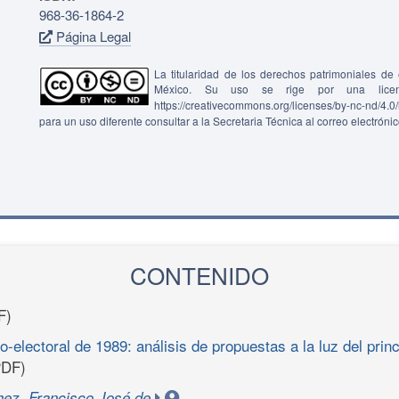
968-36-1864-2
Página Legal
La titularidad de los derechos patrimoniales d
México. Su uso se rige por una lice
https://creativecommons.org/licenses/by-nc-nd/4.
para un uso diferente consultar a la Secretaria Técnica al correo electróni
CONTENIDO
F)
o-electoral de 1989: análisis de propuestas a la luz del princ
DF)
ez, Francisco José de