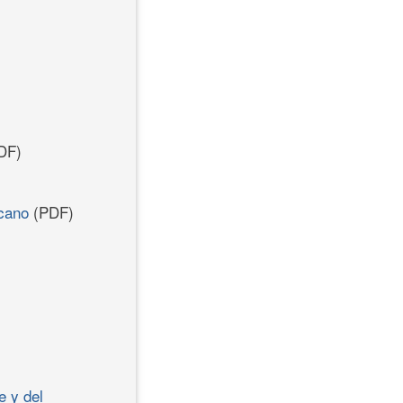
DF)
icano
(PDF)
e y del