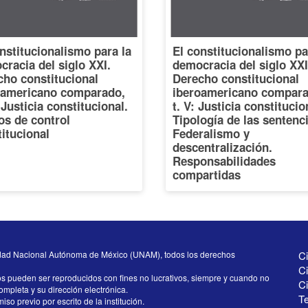
nstitucionalismo para la
El constitucionalismo pa
racia del siglo XXI.
democracia del siglo XXI
cho constitucional
Derecho constitucional
oamericano comparado,
iberoamericano compara
: Justicia constitucional.
t. V: Justicia constitucio
os de control
Tipología de las sentenc
itucional
Federalismo y
descentralización.
Responsabilidades
compartidas
dad Nacional Autónoma de México (UNAM), todos los derechos
Ci
Ci
os pueden ser reproducidos con fines no lucrativos, siempre y cuando no
C
completa y su dirección electrónica.
Te
iso previo por escrito de la institución.