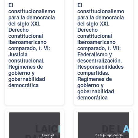
El
El
constitucionalismo
constitucionalismo
para la democracia
para la democracia
del siglo XXI.
del siglo XXI.
Derecho
Derecho
constitucional
constitucional
iberoamericano
iberoamericano
comparado, t. VI:
comparado, t. VII:
Justicia
Federalismo y
constitucional.
descentralización.
Regímenes de
Responsabilidades
gobierno y
compartidas.
gobernabilidad
Regímenes de
democrática
gobierno y
gobernabilidad
democrática