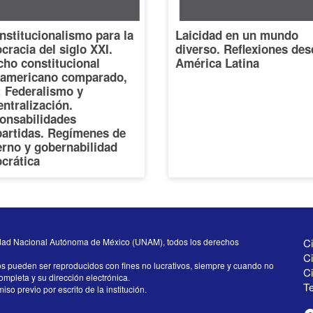
nstitucionalismo para la
Laicidad en un mundo
racia del siglo XXI.
diverso. Reflexiones des
cho constitucional
América Latina
oamericano comparado,
I: Federalismo y
ntralización.
onsabilidades
artidas. Regímenes de
erno y gobernabilidad
crática
dad Nacional Autónoma de México (UNAM), todos los derechos
Ci
Ci
os pueden ser reproducidos con fines no lucrativos, siempre y cuando no
C
completa y su dirección electrónica.
Te
iso previo por escrito de la institución.