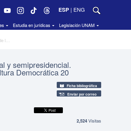
|
ENG
ESP
des
Estudia en jurídicas
Legislación UNAM
Sistemas parlamentario, presidencial y semipresidencial. Cuadernos de Divulgación de la Cultura Democrática 20
al y semipresidencial.
ltura Democrática 20
Ficha bibliográfica
Enviar por correo
2,524
Visitas