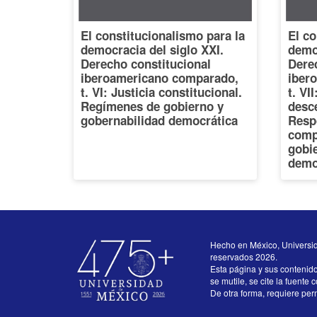
El constitucionalismo para la
El co
democracia del siglo XXI.
democ
Derecho constitucional
Dere
iberoamericano comparado,
iber
t. VI: Justicia constitucional.
t. VI
Regímenes de gobierno y
desce
gobernabilidad democrática
Resp
comp
gobi
demo
Hecho en México, Universi
reservados 2026.
Esta página y sus contenid
se mutile, se cite la fuente 
De otra forma, requiere perm