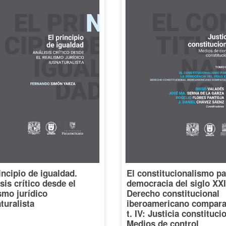
incipio de igualdad.
El constitucionalismo pa
sis crítico desde el
democracia del siglo XXI
smo jurídico
Derecho constitucional
turalista
iberoamericano compara
t. IV: Justicia constituci
Medios de control