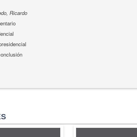
edo, Ricardo
entario
dencial
presidencial
conclusión
ES