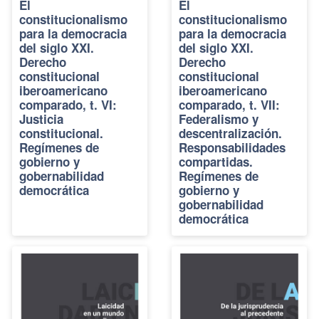
El
El
constitucionalismo
constitucionalismo
para la democracia
para la democracia
del siglo XXI.
del siglo XXI.
Derecho
Derecho
constitucional
constitucional
iberoamericano
iberoamericano
comparado, t. VI:
comparado, t. VII:
Justicia
Federalismo y
constitucional.
descentralización.
Regímenes de
Responsabilidades
gobierno y
compartidas.
gobernabilidad
Regímenes de
democrática
gobierno y
gobernabilidad
democrática