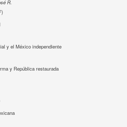
osé R.
F)
l
ial y el México independiente
orma y República restaurada
)
)
exicana