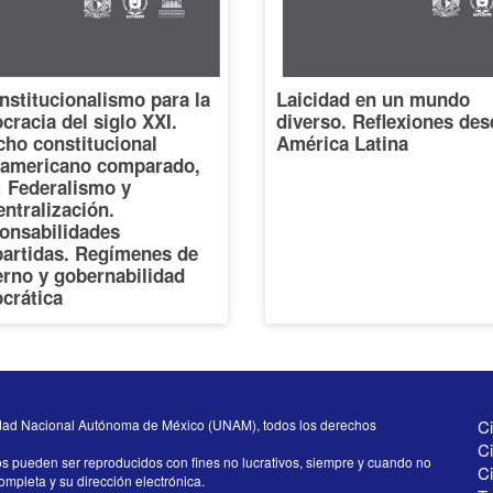
nstitucionalismo para la
Laicidad en un mundo
racia del siglo XXI.
diverso. Reflexiones des
cho constitucional
América Latina
oamericano comparado,
I: Federalismo y
ntralización.
onsabilidades
artidas. Regímenes de
erno y gobernabilidad
crática
dad Nacional Autónoma de México (UNAM), todos los derechos
Ci
Ci
os pueden ser reproducidos con fines no lucrativos, siempre y cuando no
C
completa y su dirección electrónica.