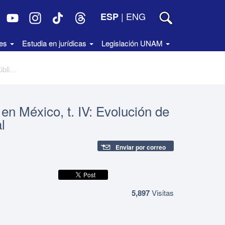
|
ENG
ESP
des
Estudia en jurídicas
Legislación UNAM
200 años de administración pública en México, t. IV: Evolución de la administración pública paraestatal
en México, t. IV: Evolución de
l
Enviar por correo
5,897
Visitas