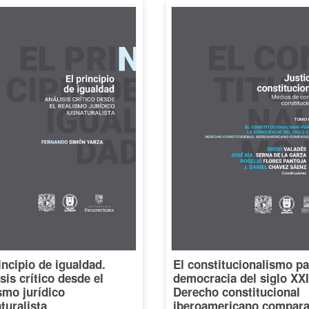
incipio de igualdad.
El constitucionalismo pa
sis crítico desde el
democracia del siglo XXI
smo jurídico
Derecho constitucional
turalista
iberoamericano compara