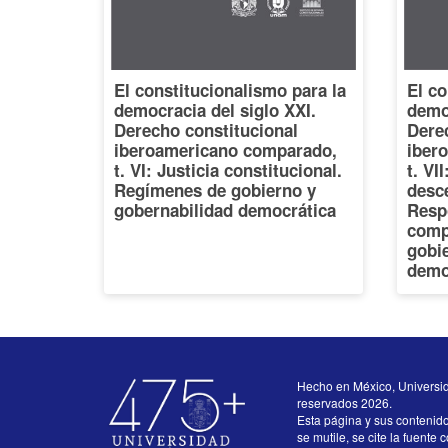
El constitucionalismo para la
El co
democracia del siglo XXI.
democ
Derecho constitucional
Dere
iberoamericano comparado,
iber
t. VI: Justicia constitucional.
t. VI
Regímenes de gobierno y
desce
gobernabilidad democrática
Resp
comp
gobi
demo
Hecho en México, Universi
reservados 2026.
Esta página y sus contenid
se mutile, se cite la fuente 