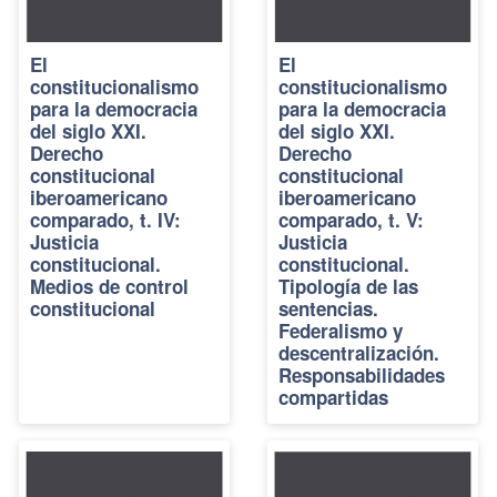
El
El
constitucionalismo
constitucionalismo
para la democracia
para la democracia
del siglo XXI.
del siglo XXI.
Derecho
Derecho
constitucional
constitucional
iberoamericano
iberoamericano
comparado, t. IV:
comparado, t. V:
Justicia
Justicia
constitucional.
constitucional.
Medios de control
Tipología de las
constitucional
sentencias.
Federalismo y
descentralización.
Responsabilidades
compartidas