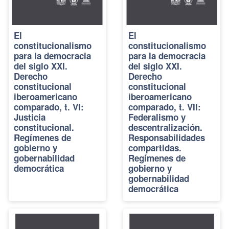
El
El
constitucionalismo
constitucionalismo
para la democracia
para la democracia
del siglo XXI.
del siglo XXI.
Derecho
Derecho
constitucional
constitucional
iberoamericano
iberoamericano
comparado, t. VI:
comparado, t. VII:
Justicia
Federalismo y
constitucional.
descentralización.
Regímenes de
Responsabilidades
gobierno y
compartidas.
gobernabilidad
Regímenes de
democrática
gobierno y
gobernabilidad
democrática