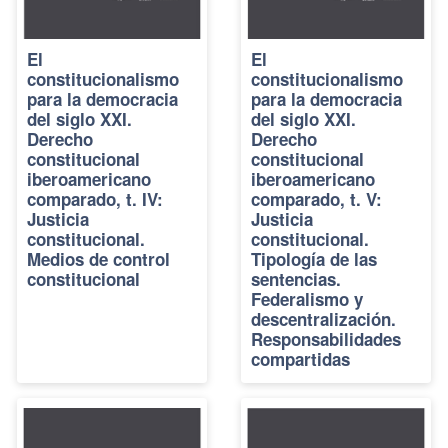
El
El
constitucionalismo
constitucionalismo
para la democracia
para la democracia
del siglo XXI.
del siglo XXI.
Derecho
Derecho
constitucional
constitucional
iberoamericano
iberoamericano
comparado, t. IV:
comparado, t. V:
Justicia
Justicia
constitucional.
constitucional.
Medios de control
Tipología de las
constitucional
sentencias.
Federalismo y
descentralización.
Responsabilidades
compartidas