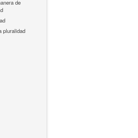
 manera de
ad
dad
a pluralidad