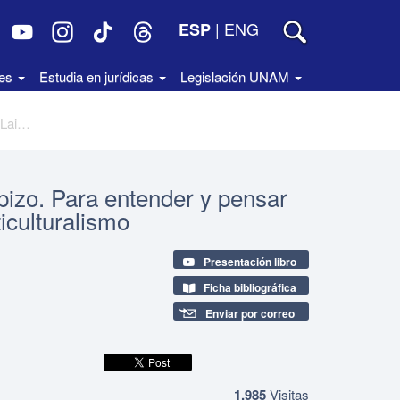
|
ENG
ESP
des
Estudia en jurídicas
Legislación UNAM
Colección de Cuadernos Jorge Carpizo. Para entender y pensar la laicidad, núm. 19, Laicidad y multiculturalismo
izo. Para entender y pensar
ticulturalismo
Presentación libro
Ficha bibliográfica
Enviar por correo
1,985
Visitas