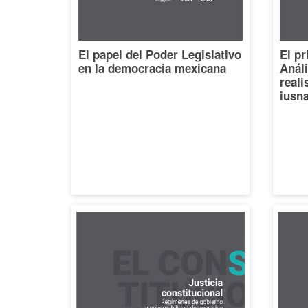
El papel del Poder Legislativo
El pr
en la democracia mexicana
Análi
reali
iusna