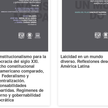
nstitucionalismo para la
Laicidad en un mundo
racia del siglo XXI.
diverso. Reflexiones des
cho constitucional
América Latina
oamericano comparado,
I: Federalismo y
ntralización.
onsabilidades
artidas. Regímenes de
erno y gobernabilidad
crática