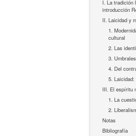
I. La tradición
introducción R
II. Laicidad y 
1. Modernida
cultural
2. Las iden
3. Umbrales
4. Del contr
5. Laicidad: 
III. El espírit
1. La cuesti
2. Liberali
Notas
Bibliografía