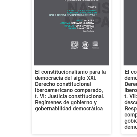
El constitucionalismo para la
El co
democracia del siglo XXI.
democ
Derecho constitucional
Dere
iberoamericano comparado,
iber
t. VI: Justicia constitucional.
t. VI
Regímenes de gobierno y
desce
gobernabilidad democrática
Resp
comp
gobi
demo