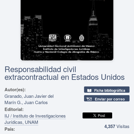
Responsabilidad civil
extracontractual en Estados Unidos
Autor(es):
Ficha bibliográfica
Granado, Juan Javier del
Enviar por correo
Marín G., Juan Carlos
Editorial:
IIJ / Instituto de Investigaciones
Jurídicas, UNAM
4,357
Visitas
País: