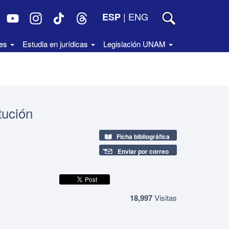
|
ENG
ESP
des
Estudia en jurídicas
Legislación UNAM
tución
Ficha bibliográfica
Enviar por correo
18,997
Visitas