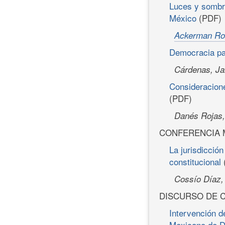
Luces y sombra
México
(PDF)
Ackerman Ros
Democracia par
Cárdenas, J
Consideracione
(PDF)
Danés Rojas,
CONFERENCIA 
La jurisdicció
constitucional
Cossío Díaz
DISCURSO DE 
Intervención d
Mexicano de De