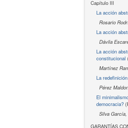
Capítulo III
La acción abst
Rosario Rodr
La acción abst
Dávila Escar
La acción abst
constitucional
Martínez Ram
La redefinición
Pérez Maldon
El minimalismo 
democracia?
(
Silva García
GARANTÍAS CO