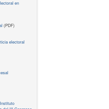
lectoral en
al
(PDF)
icia electoral
cesal
nstituto
 del III Congreso