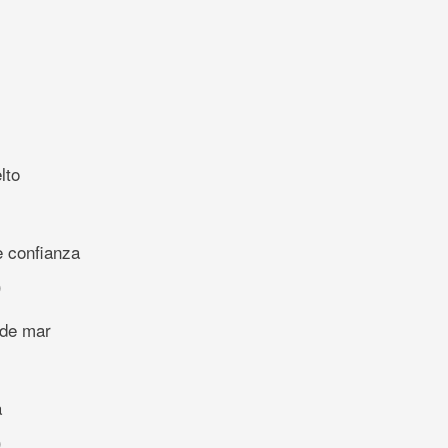
lto
)
 confianza
)
 de mar
a
)