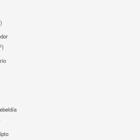
)
edor
F)
rio
)
ebeldía
)
ipto