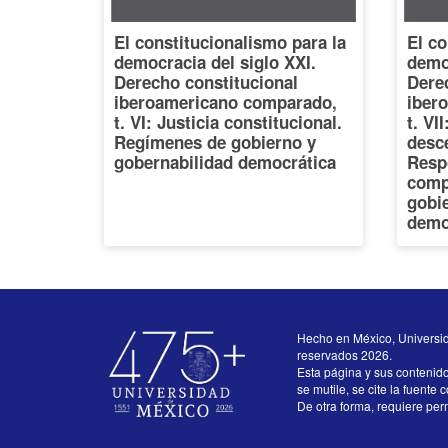
El constitucionalismo para la
El co
democracia del siglo XXI.
democ
Derecho constitucional
Dere
iberoamericano comparado,
iber
t. VI: Justicia constitucional.
t. VI
Regímenes de gobierno y
desce
gobernabilidad democrática
Resp
comp
gobi
demo
Hecho en México, Universi
reservados 2026.
Esta página y sus contenid
se mutile, se cite la fuente 
De otra forma, requiere perm