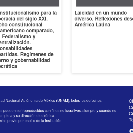
nstitucionalismo para la
Laicidad en un mundo
racia del siglo XXI.
diverso. Reflexiones des
cho constitucional
América Latina
oamericano comparado,
I: Federalismo y
ntralización.
onsabilidades
artidas. Regímenes de
erno y gobernabilidad
crática
dad Nacional Autónoma de México (UNAM), todos los derechos
Ci
Ci
os pueden ser reproducidos con fines no lucrativos, siempre y cuando no
C
completa y su dirección electrónica.
Te
iso previo por escrito de la institución.