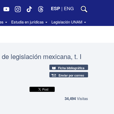
|
ENG
ESP
des
Estudia en jurídicas
Legislación UNAM
 de legislación mexicana, t. I
Ficha bibliográfica
Enviar por correo
34,494
Visitas