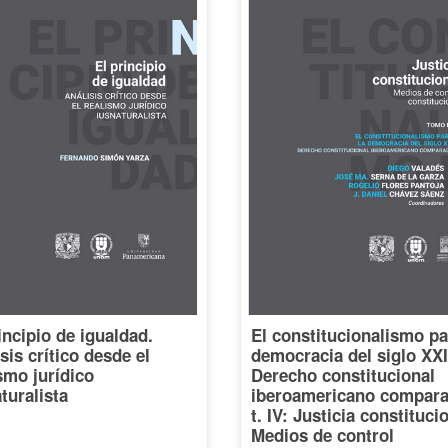
incipio de igualdad.
El constitucionalismo pa
sis crítico desde el
democracia del siglo XXI
smo jurídico
Derecho constitucional
turalista
iberoamericano compara
t. IV: Justicia constituci
Medios de control