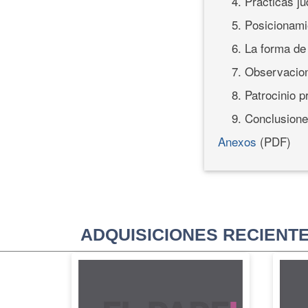
4. Prácticas ju
5. Posicionami
6. La forma de
7. Observacio
8. Patrocinio p
9. Conclusion
Anexos
(PDF)
ADQUISICIONES RECIENT