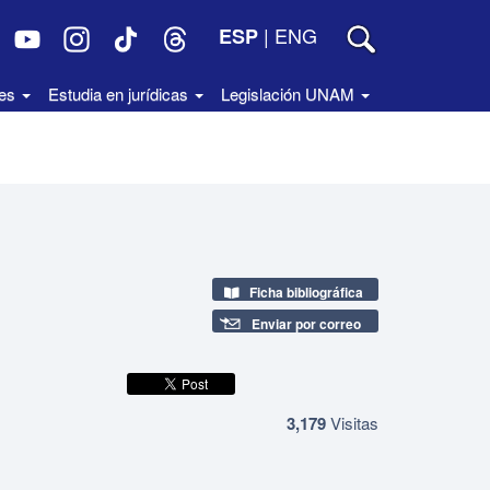
|
ENG
ESP
des
Estudia en jurídicas
Legislación UNAM
Ficha bibliográfica
Enviar por correo
3,179
Visitas