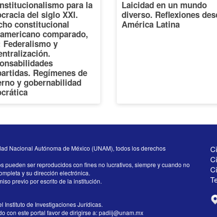
nstitucionalismo para la
Laicidad en un mundo
racia del siglo XXI.
diverso. Reflexiones des
cho constitucional
América Latina
oamericano comparado,
I: Federalismo y
ntralización.
onsabilidades
artidas. Regímenes de
erno y gobernabilidad
crática
dad Nacional Autónoma de México (UNAM), todos los derechos
Ci
Ci
os pueden ser reproducidos con fines no lucrativos, siempre y cuando no
C
completa y su dirección electrónica.
Te
iso previo por escrito de la institución.
l Instituto de Investigaciones Jurídicas.
 con este portal favor de dirigirse a:
padiij@unam.mx