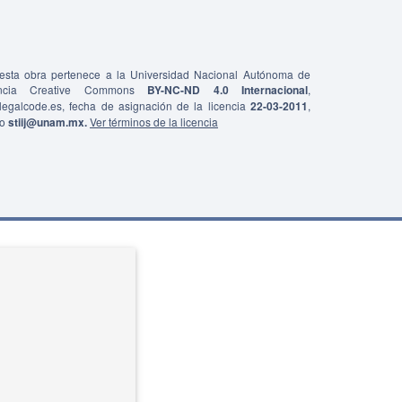
e esta obra pertenece a la Universidad Nacional Autónoma de
ncia Creative Commons
BY-NC-ND 4.0 Internacional
,
0/legalcode.es, fecha de asignación de la licencia
22-03-2011
,
co
stiij@unam.mx.
Ver términos de la licencia