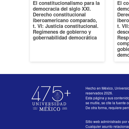
El constitucionalismo para la
El co
democracia del siglo XXI.
democ
Derecho constitucional
Dere
iberoamericano comparado,
iber
t. VI: Justicia constitucional.
t. VI
Regímenes de gobierno y
desce
gobernabilidad democrática
Resp
comp
gobi
demo
Hecho en México, Universi
reservados 2026.
Esta página y sus contenid
se mutile, se cite la fuente 
De otra forma, requiere perm
Sitio web administrado por e
Cualquier asunto relacionado