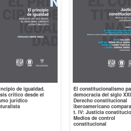
incipio de igualdad.
El constitucionalismo pa
sis crítico desde el
democracia del siglo XXI
smo jurídico
Derecho constitucional
turalista
iberoamericano compara
t. IV: Justicia constituci
Medios de control
constitucional