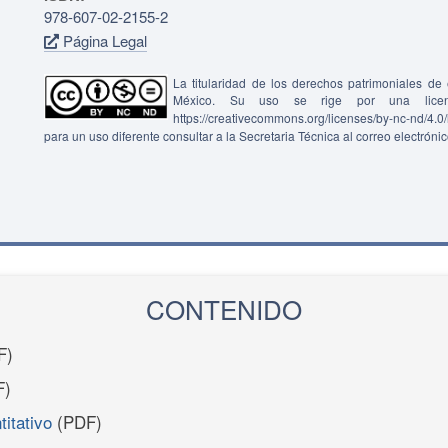
978-607-02-2155-2
Página Legal
La titularidad de los derechos patrimoniales d
México. Su uso se rige por una lice
https://creativecommons.org/licenses/by-nc-nd/4.
para un uso diferente consultar a la Secretaria Técnica al correo electróni
CONTENIDO
F)
F)
titativo
(PDF)