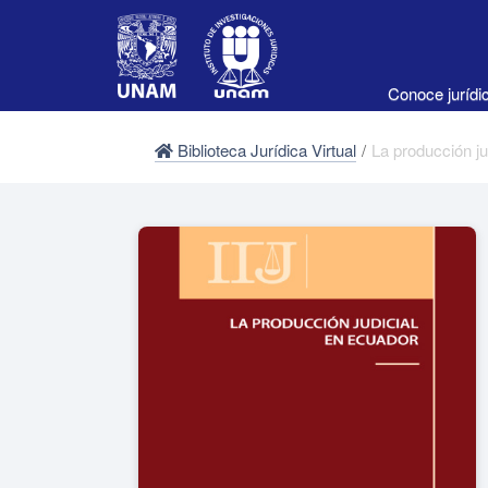
Conoce juríd
Biblioteca Jurídica Virtual
/
La producción ju