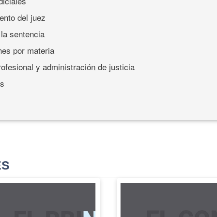
diciales
ento del juez
 la sentencia
nes por materia
rofesional y administración de justicia
es
ES