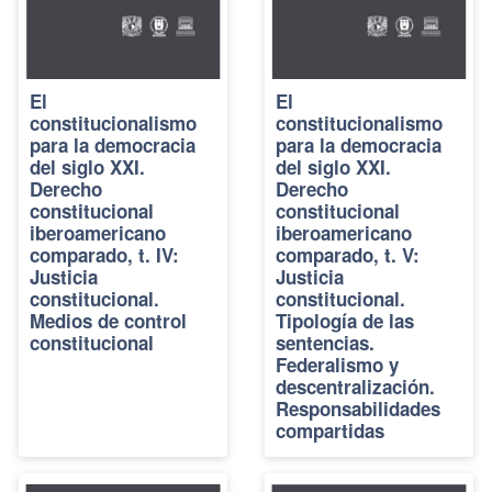
El
El
constitucionalismo
constitucionalismo
para la democracia
para la democracia
del siglo XXI.
del siglo XXI.
Derecho
Derecho
constitucional
constitucional
iberoamericano
iberoamericano
comparado, t. IV:
comparado, t. V:
Justicia
Justicia
constitucional.
constitucional.
Medios de control
Tipología de las
constitucional
sentencias.
Federalismo y
descentralización.
Responsabilidades
compartidas