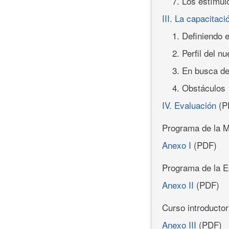
7. Los estímul
III. La capacitaci
1. Definiendo e
2. Perfil del n
3. En busca d
4. Obstáculos
IV. Evaluación
(P
Programa de la M
Anexo I
(PDF)
Programa de la Es
Anexo II
(PDF)
Curso introductor
Anexo III
(PDF)