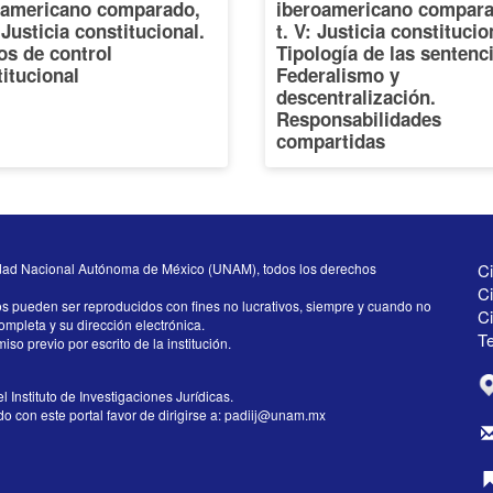
oamericano comparado,
iberoamericano compara
: Justicia constitucional.
t. V: Justicia constitucio
os de control
Tipología de las sentenc
itucional
Federalismo y
descentralización.
Responsabilidades
compartidas
dad Nacional Autónoma de México (UNAM), todos los derechos
Ci
Ci
os pueden ser reproducidos con fines no lucrativos, siempre y cuando no
C
completa y su dirección electrónica.
Te
iso previo por escrito de la institución.
l Instituto de Investigaciones Jurídicas.
 con este portal favor de dirigirse a:
padiij@unam.mx