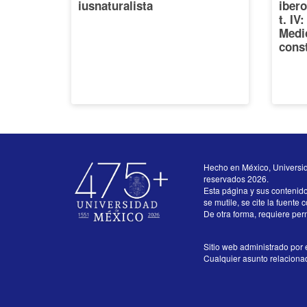
iusnaturalista
iber
t. IV
Medi
const
Hecho en México, Universi
reservados 2026.
Esta página y sus contenid
se mutile, se cite la fuente 
De otra forma, requiere perm
Sitio web administrado por e
Cualquier asunto relacionado