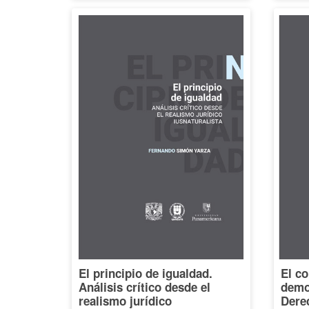
El principio de igualdad.
El co
Análisis crítico desde el
democ
realismo jurídico
Dere