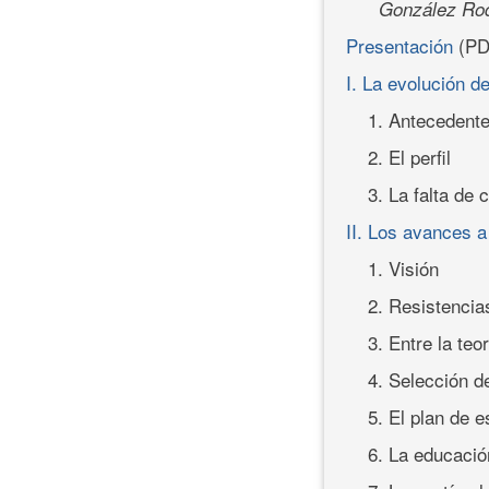
González Rod
Presentación
(PD
I. La evolución d
1. Antecedent
2. El perfil
3. La falta de 
II. Los avances a
1. Visión
2. Resistencia
3. Entre la teor
4. Selección 
5. El plan de e
6. La educaci