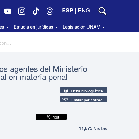
|
ENG
ESP
des
Estudia en jurídicas
Legislación UNAM
Los desafios en la capacitación de los agentes del Ministerio Público ante la reforma constitucional en materia penal
los agentes del Ministerio
nal en materia penal
Ficha bibliográfica
Enviar por correo
11,873
Visitas