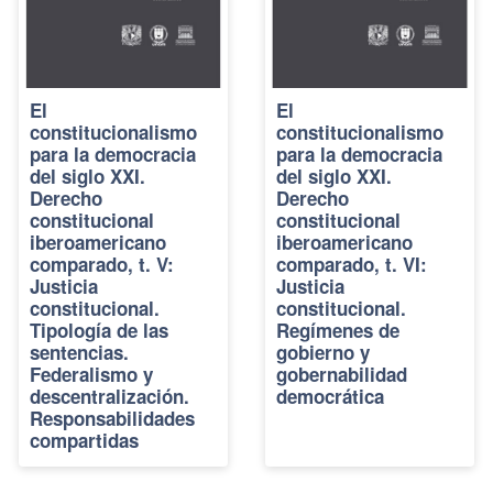
El
El
constitucionalismo
constitucionalismo
para la democracia
para la democracia
del siglo XXI.
del siglo XXI.
Derecho
Derecho
constitucional
constitucional
iberoamericano
iberoamericano
comparado, t. V:
comparado, t. VI:
Justicia
Justicia
constitucional.
constitucional.
Tipología de las
Regímenes de
sentencias.
gobierno y
Federalismo y
gobernabilidad
descentralización.
democrática
Responsabilidades
compartidas