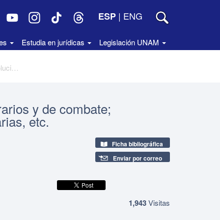
|
ENG
ESP
des
Estudia en jurídicas
Legislación UNAM
Praxedis G. Guerrero. Artículos literarios y de combate; pensamientos; crónicas revolucionarias, etc.
erarios y de combate;
ias, etc.
Ficha bibliográfica
Enviar por correo
1,943
Visitas