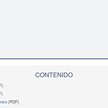
CONTENIDO
F)
F)
rero
(PDF)