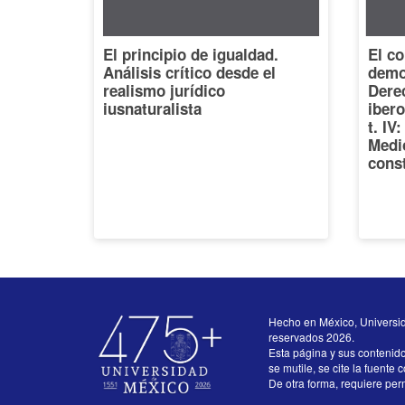
El principio de igualdad.
El co
Análisis crítico desde el
democ
realismo jurídico
Dere
iusnaturalista
iber
t. IV
Medi
const
Hecho en México, Universi
reservados 2026.
Esta página y sus contenid
se mutile, se cite la fuente 
De otra forma, requiere perm