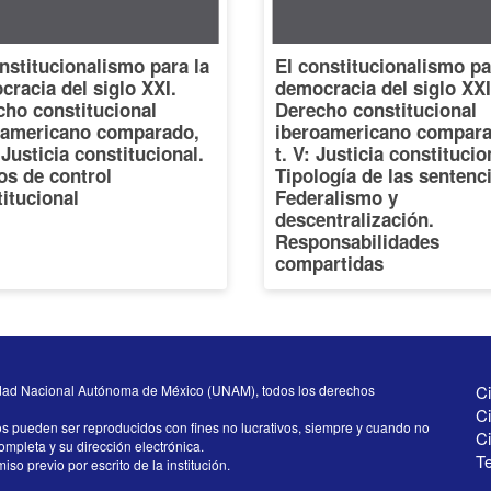
nstitucionalismo para la
El constitucionalismo pa
racia del siglo XXI.
democracia del siglo XXI
cho constitucional
Derecho constitucional
oamericano comparado,
iberoamericano compara
: Justicia constitucional.
t. V: Justicia constitucio
os de control
Tipología de las sentenc
itucional
Federalismo y
descentralización.
Responsabilidades
compartidas
dad Nacional Autónoma de México (UNAM), todos los derechos
Ci
Ci
os pueden ser reproducidos con fines no lucrativos, siempre y cuando no
C
completa y su dirección electrónica.
Te
iso previo por escrito de la institución.