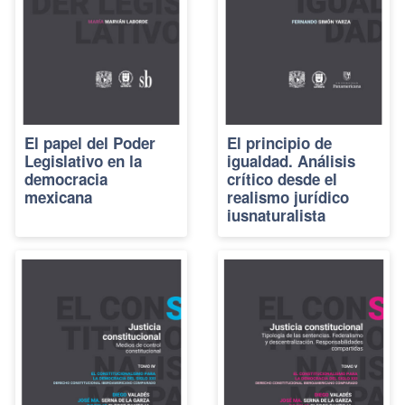
El papel del Poder
El principio de
Legislativo en la
igualdad. Análisis
democracia
crítico desde el
mexicana
realismo jurídico
iusnaturalista