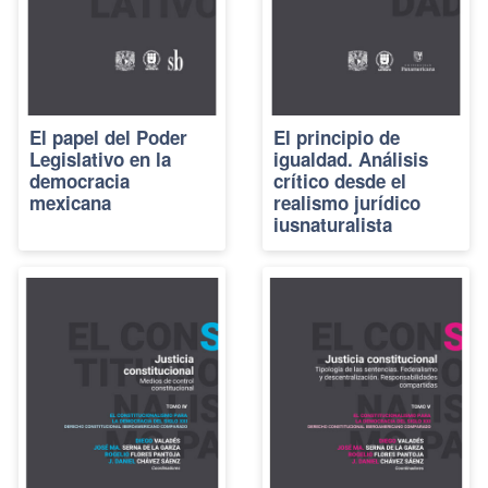
El papel del Poder
El principio de
Legislativo en la
igualdad. Análisis
democracia
crítico desde el
mexicana
realismo jurídico
iusnaturalista