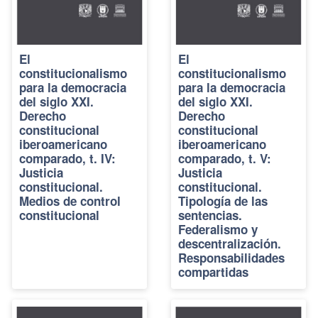
El
El
constitucionalismo
constitucionalismo
para la democracia
para la democracia
del siglo XXI.
del siglo XXI.
Derecho
Derecho
constitucional
constitucional
iberoamericano
iberoamericano
comparado, t. IV:
comparado, t. V:
Justicia
Justicia
constitucional.
constitucional.
Medios de control
Tipología de las
constitucional
sentencias.
Federalismo y
descentralización.
Responsabilidades
compartidas