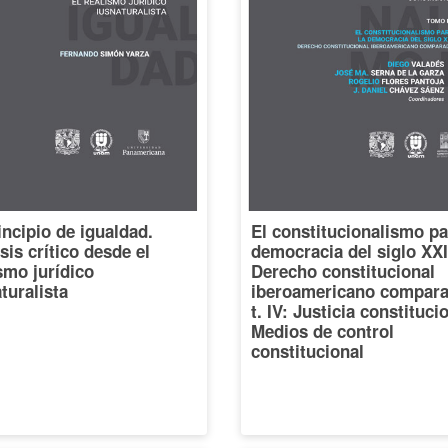
incipio de igualdad.
El constitucionalismo pa
sis crítico desde el
democracia del siglo XXI
smo jurídico
Derecho constitucional
turalista
iberoamericano compara
t. IV: Justicia constituci
Medios de control
constitucional