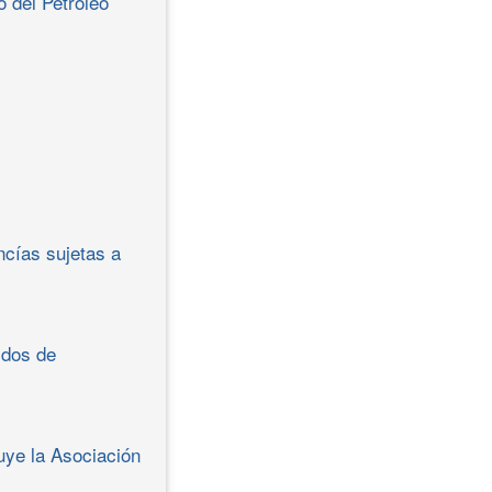
 del Petróleo
cías sujetas a
idos de
uye la Asociación