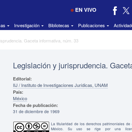
EN VIVO
icas
Investigación
Bibliotecas
Publicaciones
Activida
risprudencia. Gaceta informativa, núm. 33
Legislación y jurisprudencia. Gacet
Editorial:
IIJ / Instituto de Investigaciones Jurídicas, UNAM
País:
México
Fecha de publicación:
31 de diciembre de 1969
La titularidad de los derechos patrimoniales d
México. Su uso se rige por una lice