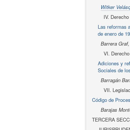
Witker Velásq
IV. Derecho
Las reformas a
de enero de 1
Barrera Graf,
VI. Derecho 
Adiciones y re
Sociales de lo
Barragán Bar
VII. Legisla
Código de Proceso
Barajas Mont
TERCERA SECC
JURISPRUDE