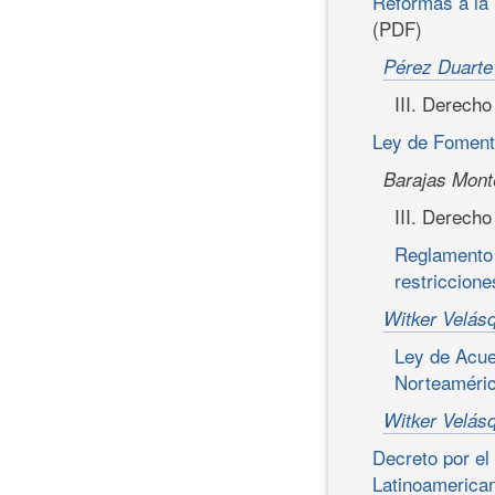
Reformas a la 
(PDF)
Pérez Duarte 
III. Derecho
Ley de Foment
Barajas Mont
III. Derech
Reglamento 
restriccione
Witker Velásq
Ley de Acue
Norteaméri
Witker Velásq
Decreto por el
Latinoamerican