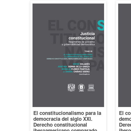
El constitucionalismo para la
El co
democracia del siglo XXI.
democ
Derecho constitucional
Dere
iberoamericano comparado,
iber