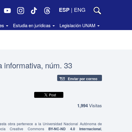
|
ENG
ESP
des
Estudia en jurídicas
Legislación UNAM
a informativa, núm. 33
Enviar por correo
1,994
Visitas
e esta obra pertenece a la Universidad Nacional Autónoma de
ncia Creative Commons
BY-NC-ND 4.0 Internacional
,